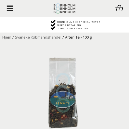
0
BORNHOLMSKE SPECIALITETER
SIKKER BETALING
LYNHURTIG LEVERING
Hjem
/
Svaneke Købmandshandel
/
Aften Te - 100 g.