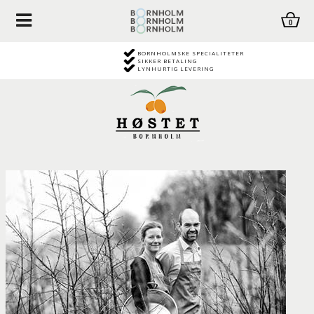
0
BORNHOLMSKE SPECIALITETER
SIKKER BETALING
LYNHURTIG LEVERING