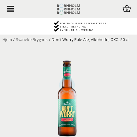
0
BORNHOLMSKE SPECIALITETER
SIKKER BETALING
LYNHURTIG LEVERING
Hjem
/
Svaneke Bryghus
/
Don't Worry Pale Ale, Alkoholfri, ØKO, 50 cl.