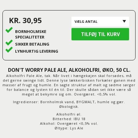
KR. 30,95
BORNHOLMSKE
SPECIALITETER
SIKKER BETALING
LYNHURTIG LEVERING
DON'T WORRY PALE ALE, ALKOHOLFRI, ØKO, 50 CL.
Alkoholfri Pale Ale, tak. Når livet i hængekøjen skal forsødes, må
det gerne swinge lidt. Denne lyse lækkerbisken forkæler ganen med
masser af frugt og humle. En sagte struktur af malt og sødme sørger
for balance og lysten til én til. Der skulle sådan set ikke være så
meget at bekymre sig om. Overgæret. <0,5% vol.
Ingredienser: Bornholmsk vand, BYGMALT, humle og gær.
Økologisk.
Alkoholfri øl.
Bitterhed: IBU
18
Alkohol: Overgæret <0,5% vol.
Øltype: Lys Ale