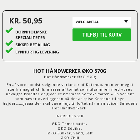
KR. 50,95
BORNHOLMSKE
SPECIALITETER
SIKKER BETALING
LYNHURTIG LEVERING
HOT HÅNDVÆRKER ØKO 570G
Hot Håndværker ØKO 570g
En af vores bedst sælgende varianter af Ketchup, men en meget
stærk smag af chili, masser af tomat som tilsammen med vores
udvalgte krydderier giver et nærmest perfekt match – En variant
som hæver overliggeren på det at spise Ketchup til nye
højder…….jaaaa der skal være højt til loftet når man spiser Smedens
Hot Håndværker!!.
INGREDIENSER:
ØKO Tomat pasta,
ØKO Eddike,
ØKO Sukker, Vand, Salt
ØKO Chili