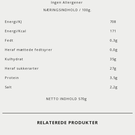
Ingen Allergener
NÆRINGSINDHOLD / 100g.
Energi/KJ
708
Energi/Kcal
171
Fedt
0,3g
Heraf mættede fedtsyrer
0,0g
Kulhydrat
35g
Heraf sukkerarter
27g
Protein
3,5g
Salt
2,2g
NETTO INDHOLD 570g
RELATEREDE PRODUKTER