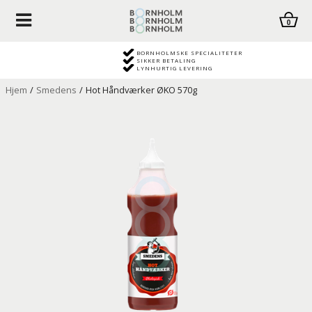
0
BORNHOLMSKE SPECIALITETER
SIKKER BETALING
LYNHURTIG LEVERING
Hjem
/
Smedens
/
Hot Håndværker ØKO 570g