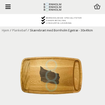
0
BORNHOLMSKE SPECIALITETER
SIKKER BETALING
LYNHURTIG LEVERING
Hjem
/
Plankebøf
/
Skærebræt med Bornholm Egetræ - 30x49cm