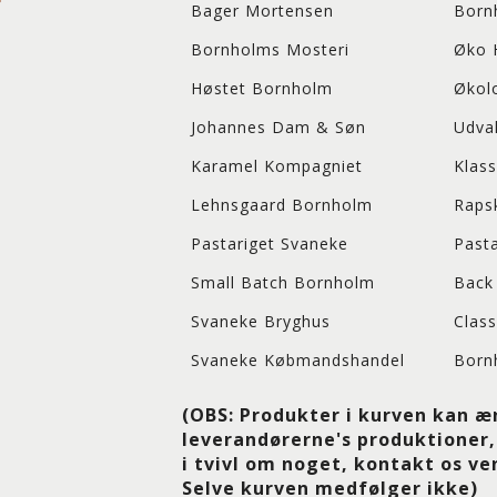
Bager Mortensen
Born
Bornholms Mosteri
Øko 
Høstet Bornholm
Økol
Johannes Dam & Søn
Udva
Karamel Kompagniet
Klass
Lehnsgaard Bornholm
Rapsk
Pastariget Svaneke
Pasta
Small Batch Bornholm
Back 
Svaneke Bryghus
Class
Svaneke Købmandshandel
Born
(OBS:
Produkter i kurven kan ænd
leverandørerne's produktioner,
i tvivl om noget, kontakt os ven
Selve kurven medfølger ikke)