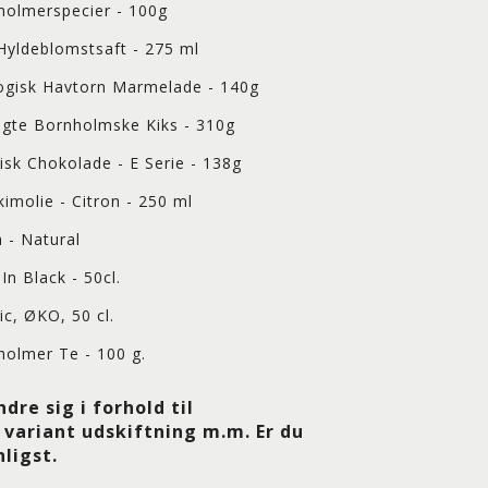
holmerspecier - 100g
Hyldeblomstsaft - 275 ml
ogisk Havtorn Marmelade - 140g
lgte Bornholmske Kiks - 310g
isk Chokolade - E Serie - 138g
imolie - Citron - 250 ml
 - Natural
In Black - 50cl.
ic, ØKO, 50 cl.
holmer Te - 100 g.
re sig i forhold til
 variant udskiftning m.m. Er du
ligst.