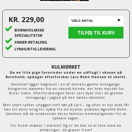
KR. 229,00
BORNHOLMSKE
SPECIALITETER
SIKKER BETALING
LYNHURTIG LEVERING
KULMØRKET
Da
en lille pige forsvinder under en udflugt i skoven
på
Bornholm, opdager efterforsker Lars Bohn Hansen et skelet.
Skelettet ligger begravet i en af skovens gamle minegange.
Knoglerne stammer fra en ukendt kvinde, der blev myrdet for
årtier siden. Efterforskningen fører Lars dybt ind i de glemte
minegange i jagten på den dødes identitet.
Men snart rykker uhyggen helt tæt på Lars – og efter et nyt drab får
han for alvor brug for hjælp fra sin kusine, præsten Agnethe Bohn.
Sammen må de endevende deres families hemmeligheder for at
opklare sagen.
For hvem dræber i mørket? Og er de klar til at leve med de
afsløringer, de graver frem?