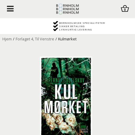
0
BORNHOLMSKE SPECIALITETER
SIKKER BETALING
LYNHURTIG LEVERING
Hjem
/
Forlaget 4, Til Venstre
/
Kulmørket