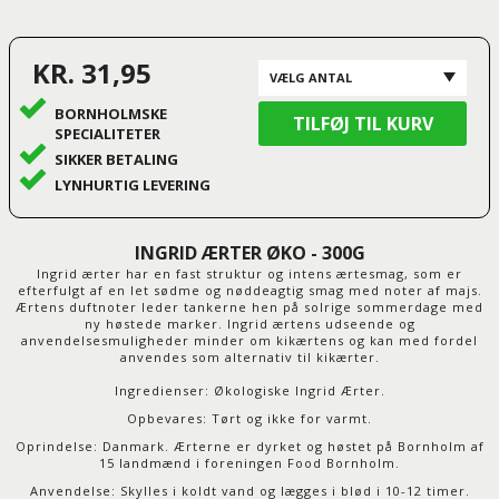
KR. 31,95
BORNHOLMSKE
SPECIALITETER
SIKKER BETALING
LYNHURTIG LEVERING
INGRID ÆRTER ØKO - 300G
Ingrid ærter har en fast struktur og intens ærtesmag, som er
efterfulgt af en let sødme og nøddeagtig smag med noter af majs.
Ærtens duftnoter leder tankerne hen på solrige sommerdage med
ny høstede marker. Ingrid ærtens udseende og
anvendelsesmuligheder minder om kikærtens og kan med fordel
anvendes som alternativ til kikærter.
Ingredienser
: Økologiske Ingrid Ærter.
Opbevares: Tørt og ikke for varmt.
Oprindelse: Danmark. Ærterne er dyrket og høstet på Bornholm af
15 landmænd i foreningen Food Bornholm.
Anvendelse: Skylles i koldt vand og lægges i blød i 10-12 timer.