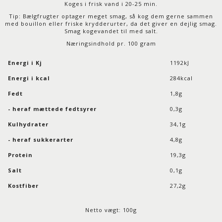
Koges i frisk vand i 20-25 min.
Tip: Bælgfrugter optager meget smag, så kog dem gerne sammen
med bouillon eller friske krydderurter, da det giver en dejlig smag.
Smag kogevandet til med salt.
Næringsindhold pr. 100 gram
Energi i Kj
1192kJ
Energi i kcal
284kcal
Fedt
1,8g
- heraf mættede fedtsyrer
0,3g
Kulhydrater
34,1g
- heraf sukkerarter
4,8g
Protein
19,3g
Salt
0,1g
Kostfiber
27,2g
Netto vægt: 100g