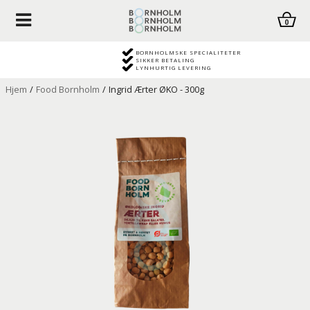
0
BORNHOLMSKE SPECIALITETER
SIKKER BETALING
LYNHURTIG LEVERING
Hjem
/
Food Bornholm
/
Ingrid Ærter ØKO - 300g