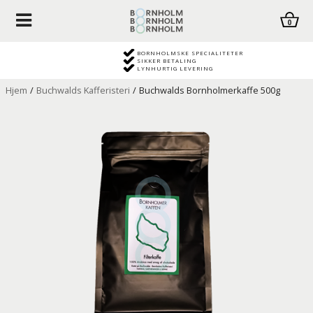
0
BORNHOLMSKE SPECIALITETER
SIKKER BETALING
LYNHURTIG LEVERING
Hjem
/
Buchwalds Kafferisteri
/
Buchwalds Bornholmerkaffe 500g