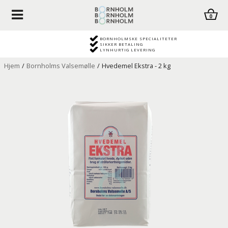
0
BORNHOLMSKE SPECIALITETER
SIKKER BETALING
LYNHURTIG LEVERING
Hjem
/
Bornholms Valsemølle
/
Hvedemel Ekstra - 2 kg