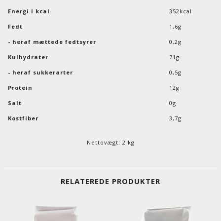
Energi i kcal
352kcal
Fedt
1,6g
- heraf mættede fedtsyrer
0,2g
Kulhydrater
71g
- heraf sukkerarter
0,5g
Protein
12g
Salt
0g
Kostfiber
3,7g
Nettovægt: 2 kg
RELATEREDE PRODUKTER