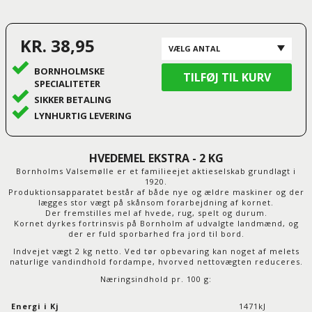
KR. 38,95
BORNHOLMSKE
SPECIALITETER
SIKKER BETALING
LYNHURTIG LEVERING
HVEDEMEL EKSTRA - 2 KG
Bornholms Valsemølle er et familieejet aktieselskab grundlagt i
1920.
Produktionsapparatet består af både nye og ældre maskiner og der
lægges stor vægt på skånsom forarbejdning af kornet.
Der fremstilles mel af hvede, rug, spelt og durum.
Kornet dyrkes fortrinsvis på Bornholm af udvalgte landmænd, og
der er fuld sporbarhed fra jord til bord.
Indvejet vægt 2 kg netto. Ved tør opbevaring kan noget af melets
naturlige vandindhold fordampe, hvorved nettovægten reduceres.
Næringsindhold pr. 100 g:
Energi i Kj
1471kJ