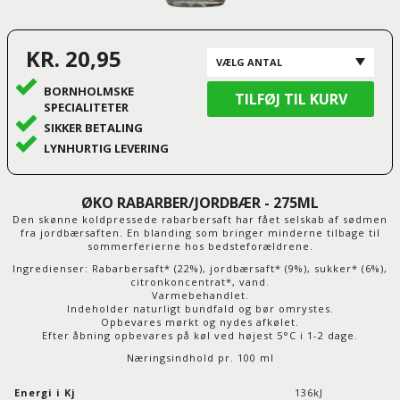
KR. 20,95
BORNHOLMSKE
SPECIALITETER
SIKKER BETALING
LYNHURTIG LEVERING
ØKO RABARBER/JORDBÆR - 275ML
Den skønne koldpressede rabarbersaft har fået selskab af sødmen
fra jordbærsaften. En blanding som bringer minderne tilbage til
sommerferierne hos bedsteforældrene.
Ingredienser: Rabarbersaft* (22%), jordbærsaft* (9%), sukker* (6%),
citronkoncentrat*, vand.
Varmebehandlet.
Indeholder naturligt bundfald og bør omrystes.
Opbevares mørkt og nydes afkølet.
Efter åbning opbevares på køl ved højest 5°C i 1-2 dage.
Næringsindhold pr. 100 ml
Energi i Kj
136kJ