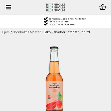
0
BORNHOLMSKE SPECIALITETER
SIKKER BETALING
LYNHURTIG LEVERING
Hjem
/
Bornholms Mosteri
/
Øko Rabarber/Jordbær - 275ml