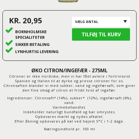
KR. 20,95
BORNHOLMSKE
SPECIALITETER
SIKKER BETALING
LYNHURTIG LEVERING
ØKO CITRON/INGEFÆR - 275ML
Citroner er ikke nordiske, men vi har fået avlere i fortrinsvist
Spanien og Italien til at dyrke og presse citroner for os.
Citronsaften blander vi med sukker, vand og ingefærsaft, som giver
den fine smag af citron et friskt tvist af ingefær.
Ingredienser: Citronsaft* (14%), sukker* (12%), ingefærsaft (6%),
vand.
Varmebehandlet.
Indeholder naturligt bundfald og bør omrystes.
Opbevares mørkt og nydes afkølet.
Efter åbning opbevares på køl ved højest 5°C i 1-2 dage.
Næringsindhold pr. 100 ml