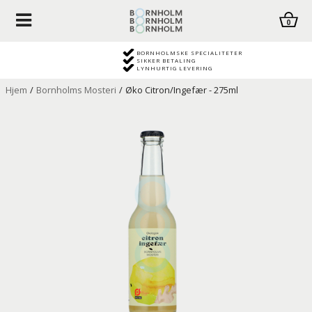
0
BORNHOLMSKE SPECIALITETER
SIKKER BETALING
LYNHURTIG LEVERING
Hjem
/
Bornholms Mosteri
/
Øko Citron/Ingefær - 275ml