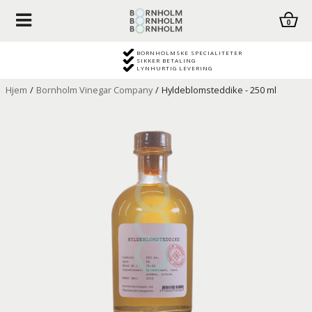
0
BORNHOLMSKE SPECIALITETER
SIKKER BETALING
LYNHURTIG LEVERING
Hjem
/
Bornholm Vinegar Company
/
Hyldeblomsteddike - 250 ml