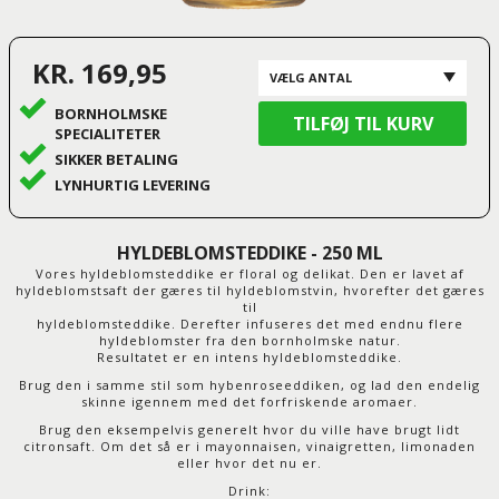
KR. 169,95
BORNHOLMSKE
SPECIALITETER
SIKKER BETALING
LYNHURTIG LEVERING
HYLDEBLOMSTEDDIKE - 250 ML
Vores hyldeblomsteddike er floral og delikat. Den er lavet af
hyldeblomstsaft der gæres til hyldeblomstvin, hvorefter det gæres
til
hyldeblomsteddike. Derefter infuseres det med endnu flere
hyldeblomster fra den bornholmske natur.
Resultatet er en intens hyldeblomsteddike.
Brug den i samme stil som hybenroseeddiken, og lad den endelig
skinne igennem med det forfriskende aromaer.
Brug den eksempelvis generelt hvor du ville have brugt lidt
citronsaft. Om det så er i mayonnaisen, vinaigretten, limonaden
eller hvor det nu er.
Drink: