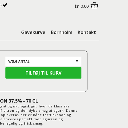
G
kr. 0,00
0
Gavekurve
Bornholm
Kontakt
N 37,5% - 70 CL
t og økologisk gin, hvor de klassiske
f citron og den dybe smag af agurk. Denne
oplevelse, der er både forfriskende og
balanceres perfekt med agurken og
 behagelig og frisk smag.