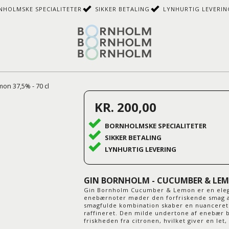
NHOLMSKE SPECIALITETER
SIKKER BETALING
LYNHURTIG LEVERIN
on 37,5% - 70 cl
KR. 200,00
BORNHOLMSKE SPECIALITETER
SIKKER BETALING
LYNHURTIG LEVERING
GIN BORNHOLM - CUCUMBER & LEMO
Gin Bornholm Cucumber & Lemon er en elegan
enebærnoter møder den forfriskende smag a
smagfulde kombination skaber en nuanceret 
raffineret. Den milde undertone af enebær 
friskheden fra citronen, hvilket giver en let,