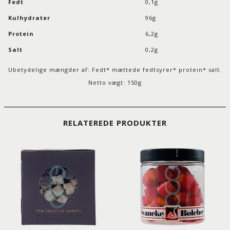
Fedt
0,1g
Kulhydrater
96g
Protein
6,2g
Salt
0,2g
Ubetydelige mængder af: Fedt* mættede fedtsyrer* protein* salt.
Netto vægt: 150g
RELATEREDE PRODUKTER