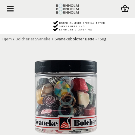
0
BORNHOLMSKE SPECIALITETER
SIKKER BETALING
LYNHURTIG LEVERING
Hjem
/
Bolcheriet Svaneke
/
Svanekebolcher Bøtte - 150g