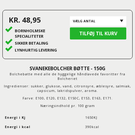
KR. 48,95
BORNHOLMSKE
SPECIALITETER
SIKKER BETALING
LYNHURTIG LEVERING
SVANEKEBOLCHER BØTTE - 150G
Bolchebøtte med alle de hyggelige håndlavede favoritter fra
Bolcheriet
Ingredienser: sukker, glukose, vand, citronsyre, æblesyre, salmiak,
capsicum, lakridspulver, aroma.
Farve: E100, E120, E132, E150C, E153, E163, E171.
Næringsindhold pr. 100 gram
Energi i Kj
1650KJ
Energi i kcal
390kcal